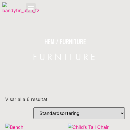
OM BANDYFINALEN
HEM
/ FURNITURE
FURNITURE
Visar alla 6 resultat